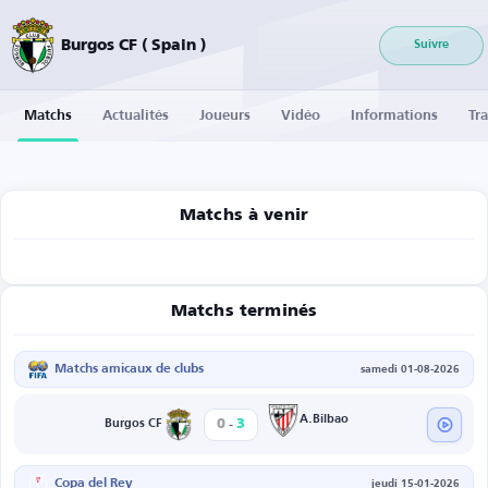
Burgos CF ( Spain )
Suivre
Matchs
Actualités
Joueurs
Vidéo
Informations
Tra
Matchs à venir
Matchs terminés
Matchs amicaux de clubs
samedi 01-08-2026
-
A.Bilbao
0
3
Burgos CF
Copa del Rey
jeudi 15-01-2026