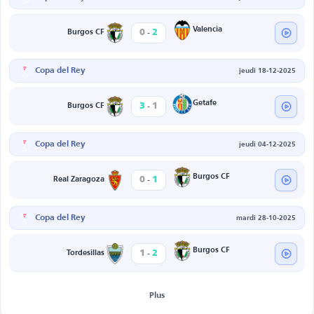
-
Valencia
0
2
Burgos CF
Copa del Rey
jeudi 18-12-2025
-
Getafe
3
1
Burgos CF
Copa del Rey
jeudi 04-12-2025
-
Burgos CF
0
1
Real Zaragoza
Copa del Rey
mardi 28-10-2025
-
Burgos CF
1
2
Tordesillas
Plus