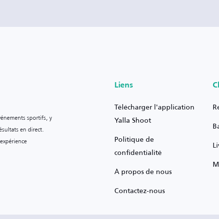
Liens
C
Télécharger l'application
R
vénements sportifs, y
Yalla Shoot
B
sultats en direct.
Politique de
 expérience
L
confidentialité
M
À propos de nous
Contactez-nous