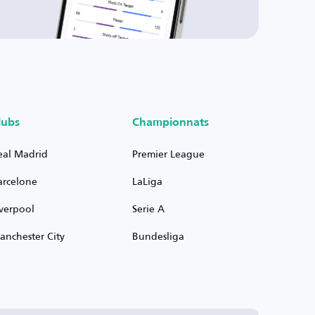
lubs
Championnats
eal Madrid
Premier League
arcelone
LaLiga
iverpool
Serie A
anchester City
Bundesliga