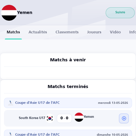
Yemen
Suivre
Matchs
Actualités
Classements
Joueurs
Vidéo
Inf
Matchs à venir
Matchs terminés
Coupe d'Asie U17 de l'AFC
mercredi 13-05-2026
-
Yemen
0
0
South Korea U17
Coupe d'Asie U17 de l'AFC
dimanche 10-05-2026