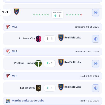
-
Real Salt Lake
1
1
Tirs au but
-
6
5
MLS
dimanche 02-08-2026
-
Real Salt Lake
1
1
St. Louis City
MLS
dimanche 26-07-2026
-
Real Salt Lake
2
1
Portland Timbers
MLS
jeudi 23-07-2026
-
Real Salt Lake
3
1
Los Angeles
Matchs amicaux de clubs
jeudi 16-07-2026