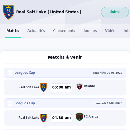
Real Salt Lake ( United States )
Suivre
Matchs
Actualités
Classements
Joueurs
Vidéo
Inf
Matchs à venir
Leagues Cup
dimanche 09-08-2026
Atlante
05:00 am
Real Salt Lake
Leagues Cup
mercredi 12-08-2026
FC Juarez
04:30 am
Real Salt Lake