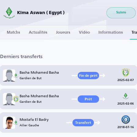
Kima Aswan ( Egypt )
Suivre
Matchs
Actualités
Joueurs
Vidéo
Informations
Tra
Derniers transferts
Basha Mohamed Basha
Fin de prêt
Gardien de But
2025-02-07
Basha Mohamed Basha
Prêt
Gardien de But
2025-02-06
Mostafa El Badry
Transfert
Ailier Gauche
2018-07-16