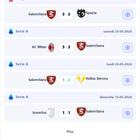
-
Spezia
3
3
Salernitana
Serie A
samedi 25-05-2024
-
Salernitana
3
3
AC Milan
Serie A
lundi 20-05-2024
-
Hellas Verona
1
2
Salernitana
Serie A
dimanche 12-05-2024
-
Salernitana
1
1
Juventus
Plus