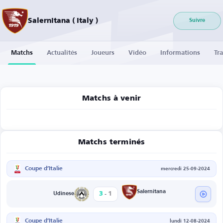
Salernitana ( Italy )
Suivre
Matchs
Actualités
Joueurs
Vidéo
Informations
Tra
Matchs à venir
Matchs terminés
Coupe d’Italie
mercredi 25-09-2024
-
Salernitana
3
1
Udinese
Coupe d’Italie
lundi 12-08-2024