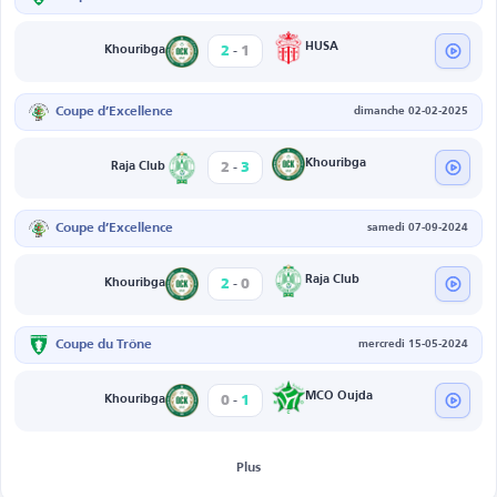
-
HUSA
2
1
Khouribga
Coupe d’Excellence
dimanche 02-02-2025
-
Khouribga
2
3
Raja Club
Coupe d’Excellence
samedi 07-09-2024
-
Raja Club
2
0
Khouribga
Coupe du Trône
mercredi 15-05-2024
-
MCO Oujda
0
1
Khouribga
Plus