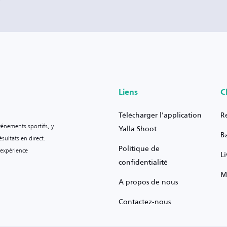
Liens
C
Télécharger l'application
R
vénements sportifs, y
Yalla Shoot
B
sultats en direct.
Politique de
 expérience
L
confidentialité
M
À propos de nous
Contactez-nous