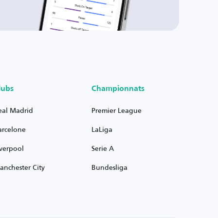
lubs
Championnats
eal Madrid
Premier League
arcelone
LaLiga
iverpool
Serie A
anchester City
Bundesliga