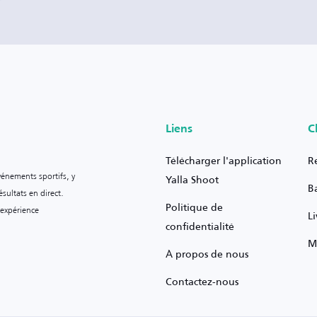
Liens
C
Télécharger l'application
R
vénements sportifs, y
Yalla Shoot
B
sultats en direct.
Politique de
 expérience
L
confidentialité
M
À propos de nous
Contactez-nous