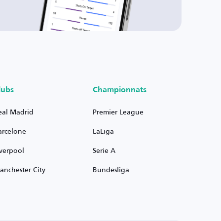
lubs
Championnats
eal Madrid
Premier League
arcelone
LaLiga
iverpool
Serie A
anchester City
Bundesliga