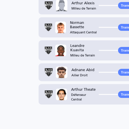
Arthur Alexis
Trans
Milieu de Terrain
Norman
Bassette
Trans
Attaquant Central
Leandre
Kuavita
Trans
Milieu de Terrain
Adnane Abid
Trans
Ailier Droit
Arthur Theate
Défenseur
Trans
Central