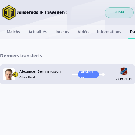
Jonsereds IF ( Sweden )
Suivre
Matchs
Actualités
Joueurs
Vidéo
Informations
Tra
Derniers transferts
Alexander Bernhardsson
Transfert
Ailier Droit
libre
2019-01-11