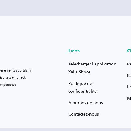
Liens
C
Télécharger l'application
R
vénements sportifs, y
Yalla Shoot
B
sultats en direct.
Politique de
 expérience
L
confidentialité
M
À propos de nous
Contactez-nous