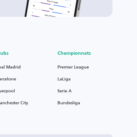
lubs
Championnats
eal Madrid
Premier League
arcelone
LaLiga
iverpool
Serie A
anchester City
Bundesliga