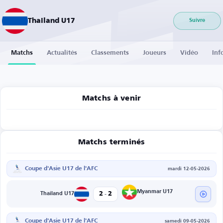
Thailand U17
Suivre
Matchs
Actualités
Classements
Joueurs
Vidéo
Inf
Matchs à venir
Matchs terminés
Coupe d'Asie U17 de l'AFC
mardi 12-05-2026
-
Myanmar U17
2
2
Thailand U17
Coupe d'Asie U17 de l'AFC
samedi 09-05-2026