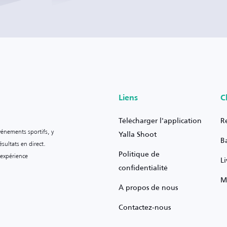
Liens
C
Télécharger l'application
R
vénements sportifs, y
Yalla Shoot
B
sultats en direct.
Politique de
 expérience
L
confidentialité
M
À propos de nous
Contactez-nous