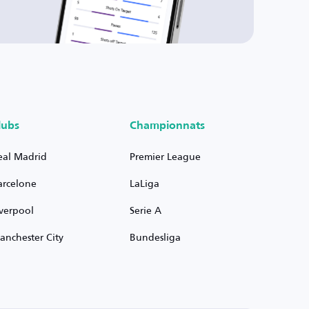
lubs
Championnats
eal Madrid
Premier League
arcelone
LaLiga
iverpool
Serie A
anchester City
Bundesliga