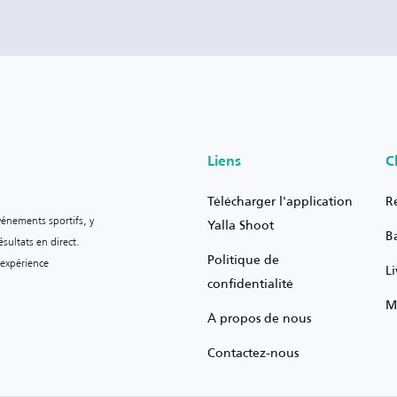
Liens
C
Télécharger l'application
R
vénements sportifs, y
Yalla Shoot
B
sultats en direct.
Politique de
 expérience
L
confidentialité
M
À propos de nous
Contactez-nous