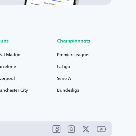
lubs
Championnats
eal Madrid
Premier League
arcelone
LaLiga
iverpool
Serie A
anchester City
Bundesliga