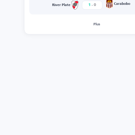
-
Carabobo
1
0
River Plate
Plus