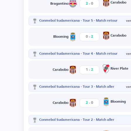
-
Carabobo
2
0
Bragantino
Conmebol Sudamericana - Tour 5 - Match retour
ven
-
Carabobo
0
2
Blooming
Conmebol Sudamericana - Tour 4 - Match retour
ven
-
River Plate
1
2
Carabobo
Conmebol Sudamericana - Tour 3 - Match aller
ven
-
Blooming
2
0
Carabobo
Conmebol Sudamericana - Tour 2 - Match aller