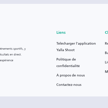
Liens
C
Télécharger l'application
R
vénements sportifs, y
Yalla Shoot
B
sultats en direct.
Politique de
 expérience
L
confidentialité
M
À propos de nous
Contactez-nous