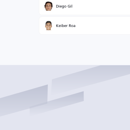
Diego Gil
Keiber Roa