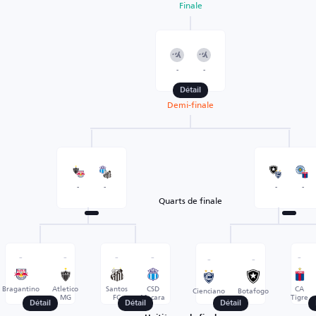
Finale
-
-
Détail
Demi-finale
-
-
-
-
Quarts de finale
-
-
-
-
-
-
-
Bragantino
Atletico
Santos
CSD
CA
Cienciano
Botafogo
MG
FC
Macara
Tigre
Détail
Détail
Détail