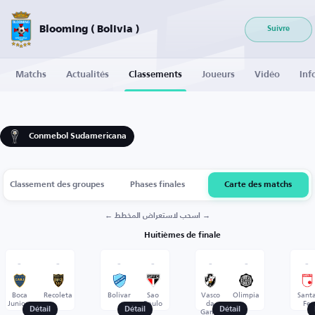
Blooming ( Bolivia )
Suivre
Matchs
Actualités
Classements
Joueurs
Vidéo
Inf
Conmebol Sudamericana
Classement des groupes
Phases finales
Carte des matchs
← اسحب لاستعراض المخطط →
Huitièmes de finale
-
-
-
-
-
-
-
Boca
Recoleta
Bolivar
Sao
Vasco
Olimpia
Sant
Juniors
Paulo
da
Fe
Gama
Détail
Détail
Détail