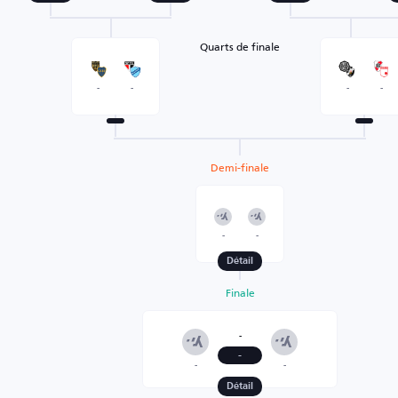
Quarts de finale
-
-
-
-
Demi-finale
-
-
Détail
Finale
-
-
-
-
Détail