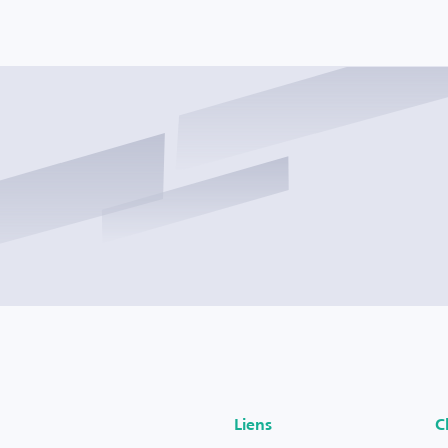
Liens
C