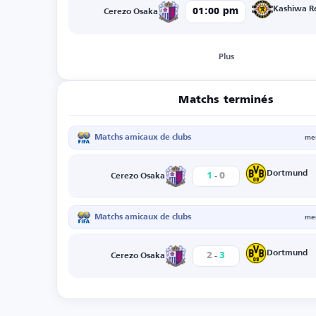
Kashiwa R
01:00 pm
Cerezo Osaka
Plus
Matchs terminés
Matchs amicaux de clubs
mer
-
Dortmund
1
0
Cerezo Osaka
Matchs amicaux de clubs
mer
-
Dortmund
2
3
Cerezo Osaka