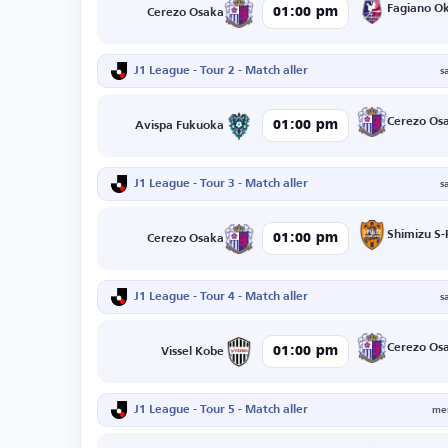
Fagiano 
01:00 pm
Cerezo Osaka
J1 League - Tour 2 - Match aller
s
Cerezo Os
01:00 pm
Avispa Fukuoka
J1 League - Tour 3 - Match aller
s
Shimizu S-
01:00 pm
Cerezo Osaka
J1 League - Tour 4 - Match aller
s
Cerezo Os
01:00 pm
Vissel Kobe
J1 League - Tour 5 - Match aller
mer