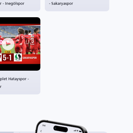
r - Inegölspor
- Sakaryaspor
let Hatayspor -
r