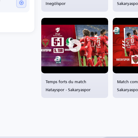
Inegölspor
Sakaryaspo
r
Temps forts du match
Match comp
Hatayspor - Sakaryaspor
Sakaryaspo