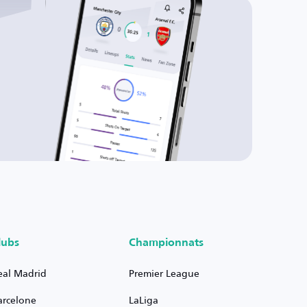
lubs
Championnats
eal Madrid
Premier League
arcelone
LaLiga