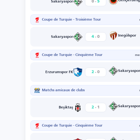
-
Gençlerbirliğ
0
5
Sakaryaspor
Coupe de Turquie - Troisième Tour
-
Inegölspor
4
0
Sakaryaspor
Coupe de Turquie - Cinquième Tour
mer
-
Sakaryaspo
2
0
Erzurumspor FK
Matchs amicaux de clubs
-
Sakaryaspo
2
1
Beşiktaş
Coupe de Turquie - Cinquième Tour