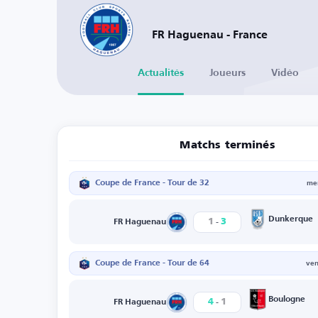
FR Haguenau - France
Actualités
Joueurs
Vidéo
Matchs terminés
Coupe de France - Tour de 32
mer
-
Dunkerque
1
3
FR Haguenau
Coupe de France - Tour de 64
ven
-
Boulogne
4
1
FR Haguenau