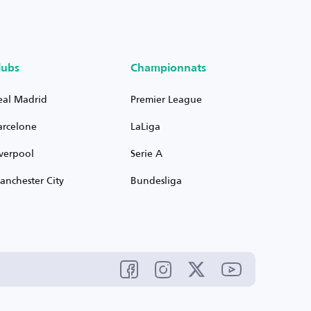
lubs
Championnats
eal Madrid
Premier League
arcelone
LaLiga
iverpool
Serie A
anchester City
Bundesliga