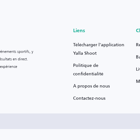
Liens
C
Télécharger l'application
R
vénements sportifs, y
Yalla Shoot
B
sultats en direct.
Politique de
 expérience
L
confidentialité
M
À propos de nous
Contactez-nous