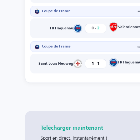
Coupe de France
s
-
Valencienne
0
2
FR Haguenau
Coupe de France
s
-
FR Haguena
1
1
Saint Louis Neuweg
Télécharger maintenant
Sport en direct, instantanément !