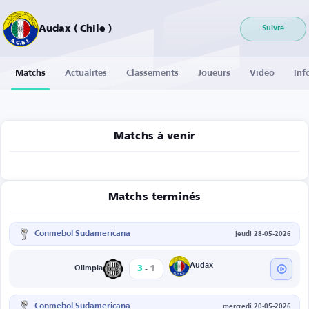
Audax ( Chile )
Suivre
Matchs
Actualités
Classements
Joueurs
Vidéo
Inf
Matchs à venir
Matchs terminés
Conmebol Sudamericana
jeudi 28-05-2026
-
Audax
3
1
Olimpia
Conmebol Sudamericana
mercredi 20-05-2026