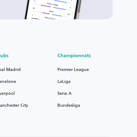
lubs
Championnats
eal Madrid
Premier League
arcelone
LaLiga
iverpool
Serie A
anchester City
Bundesliga