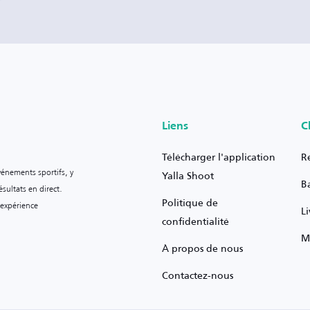
Liens
C
Télécharger l'application
R
vénements sportifs, y
Yalla Shoot
B
sultats en direct.
Politique de
 expérience
L
confidentialité
M
À propos de nous
Contactez-nous