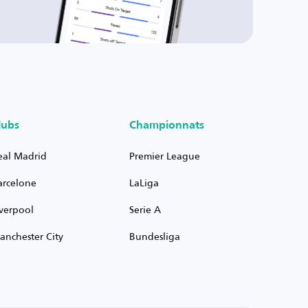
lubs
Championnats
eal Madrid
Premier League
arcelone
LaLiga
iverpool
Serie A
anchester City
Bundesliga