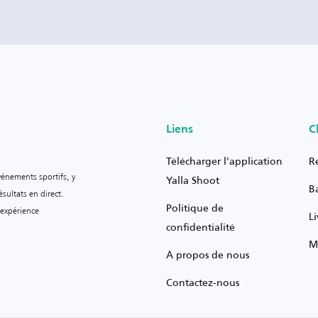
Liens
C
Télécharger l'application
R
vénements sportifs, y
Yalla Shoot
B
sultats en direct.
Politique de
 expérience
L
confidentialité
M
À propos de nous
Contactez-nous