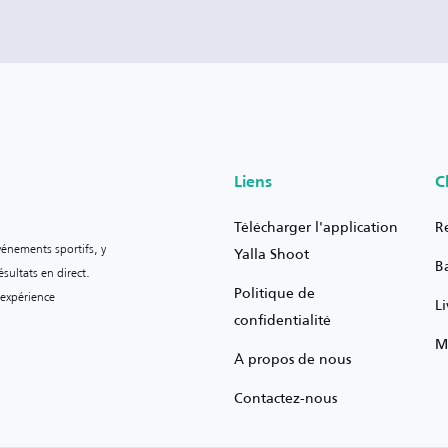
Liens
C
Télécharger l'application
R
vénements sportifs, y
Yalla Shoot
B
sultats en direct.
Politique de
 expérience
L
confidentialité
M
À propos de nous
Contactez-nous