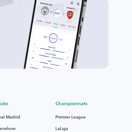
lubs
Championnats
eal Madrid
Premier League
arcelone
LaLiga