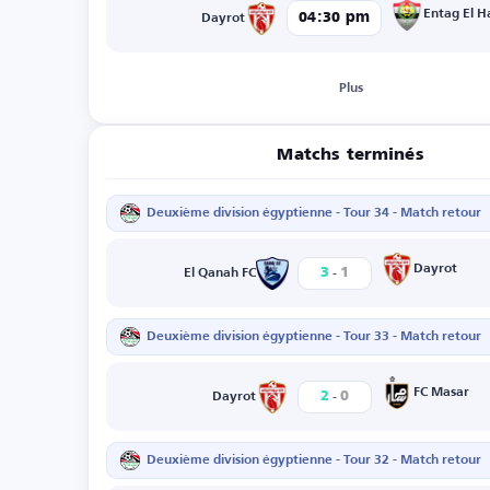
Entag El H
04:30 pm
Dayrot
Plus
Matchs terminés
Deuxième division égyptienne - Tour 34 - Match retour
-
Dayrot
3
1
El Qanah FC
Deuxième division égyptienne - Tour 33 - Match retour
-
FC Masar
2
0
Dayrot
Deuxième division égyptienne - Tour 32 - Match retour