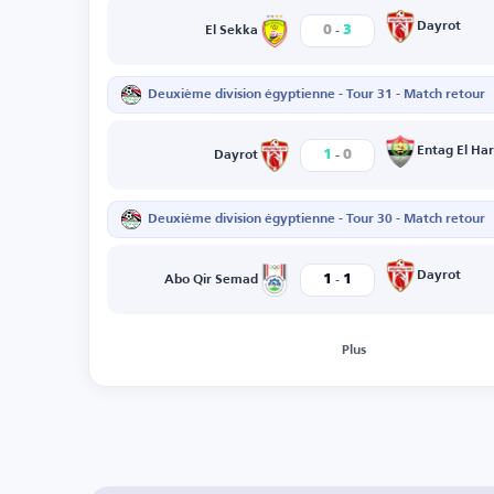
-
Dayrot
0
3
El Sekka
Deuxième division égyptienne - Tour 31 - Match retour
-
Entag El Ha
1
0
Dayrot
Deuxième division égyptienne - Tour 30 - Match retour
-
Dayrot
1
1
Abo Qir Semad
Plus