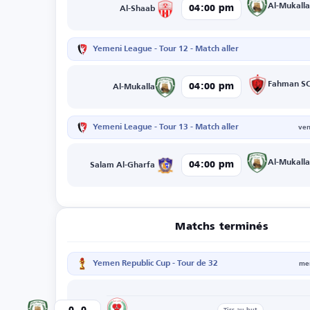
Al-Mukall
04:00 pm
Al-Shaab
Yemeni League - Tour 12 - Match aller
Fahman S
04:00 pm
Al-Mukalla
Yemeni League - Tour 13 - Match aller
ven
Al-Mukall
04:00 pm
Salam Al-Gharfa
Matchs terminés
Yemen Republic Cup - Tour de 32
mer
-
Tadamon Shabwa