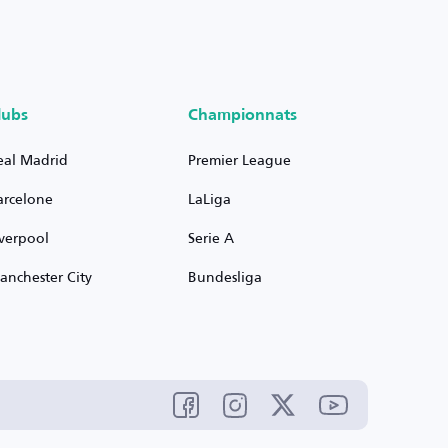
lubs
Championnats
eal Madrid
Premier League
arcelone
LaLiga
iverpool
Serie A
anchester City
Bundesliga