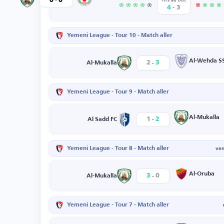
0
0
Al-Mukalla
Tirs au but
-
4
3
Yemeni League - Tour 10 - Match aller
-
Al-Wehda S
2
3
Al-Mukalla
Yemeni League - Tour 9 - Match aller
-
Al-Mukalla
1
2
Al Sadd FC
Yemeni League - Tour 8 - Match aller
ven
-
Al-Oruba
3
0
Al-Mukalla
Yemeni League - Tour 7 - Match aller