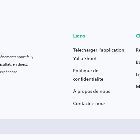
Liens
C
Télécharger l'application
R
vénements sportifs, y
Yalla Shoot
B
sultats en direct.
Politique de
 expérience
L
confidentialité
M
À propos de nous
Contactez-nous