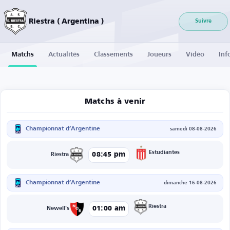
Riestra ( Argentina )
Suivre
Matchs
Actualités
Classements
Joueurs
Vidéo
Inf
Matchs à venir
Championnat d’Argentine
samedi 08-08-2026
Estudiantes
08:45 pm
Riestra
Championnat d’Argentine
dimanche 16-08-2026
Riestra
01:00 am
Newell's