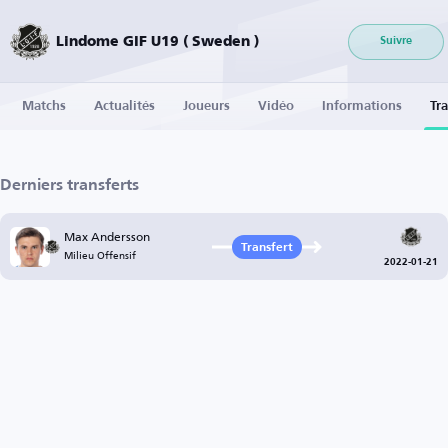
Lindome GIF U19 ( Sweden )
Suivre
Matchs
Actualités
Joueurs
Vidéo
Informations
Tra
Derniers transferts
Max Andersson
Transfert
Milieu Offensif
2022-01-21