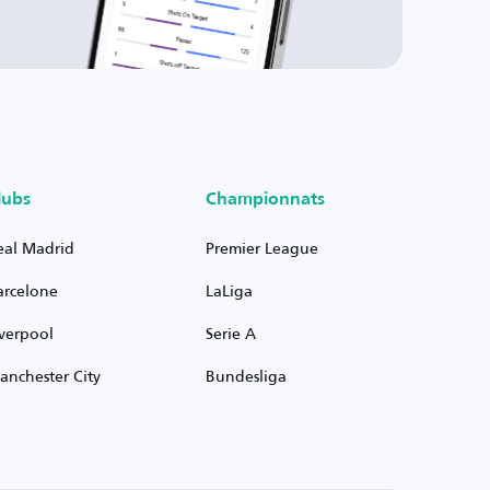
lubs
Championnats
eal Madrid
Premier League
arcelone
LaLiga
iverpool
Serie A
anchester City
Bundesliga