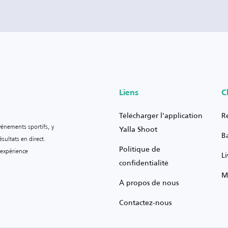
Liens
C
Télécharger l'application
R
vénements sportifs, y
Yalla Shoot
B
sultats en direct.
Politique de
 expérience
L
confidentialité
M
À propos de nous
Contactez-nous