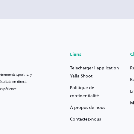
Liens
C
Télécharger l'application
R
vénements sportifs, y
Yalla Shoot
B
sultats en direct.
Politique de
 expérience
L
confidentialité
M
À propos de nous
Contactez-nous