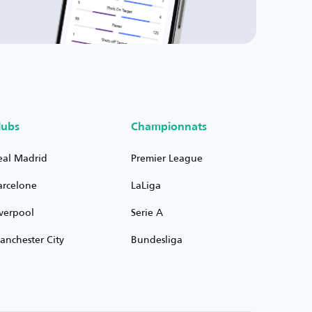
lubs
Championnats
eal Madrid
Premier League
arcelone
LaLiga
iverpool
Serie A
anchester City
Bundesliga