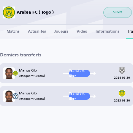
Arabia FC ( Togo )
Suivre
Matchs
Actualités
Joueurs
Vidéo
Informations
Tra
Derniers transferts
Marius Glo
Transfert
Attaquant Central
libre
2024-06-30
Marius Glo
Transfert
Attaquant Central
libre
2023-06-30