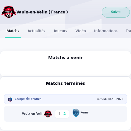
Vaulx-en-Velin ( France )
Suivre
Matchs
Actualités
Joueurs
Vidéo
Informations
Tra
Matchs à venir
Matchs terminés
Coupe de France
samedi 28-10-2023
-
Feurs
1
2
Vaulx-en-Velin