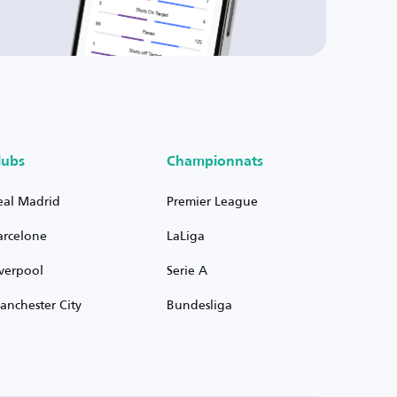
lubs
Championnats
eal Madrid
Premier League
arcelone
LaLiga
iverpool
Serie A
anchester City
Bundesliga