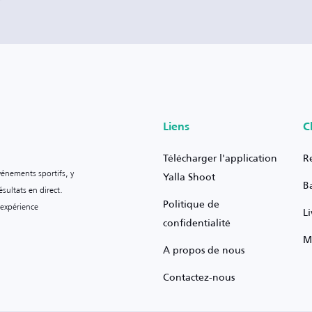
Liens
C
Télécharger l'application
R
vénements sportifs, y
Yalla Shoot
B
sultats en direct.
Politique de
 expérience
L
confidentialité
M
À propos de nous
Contactez-nous