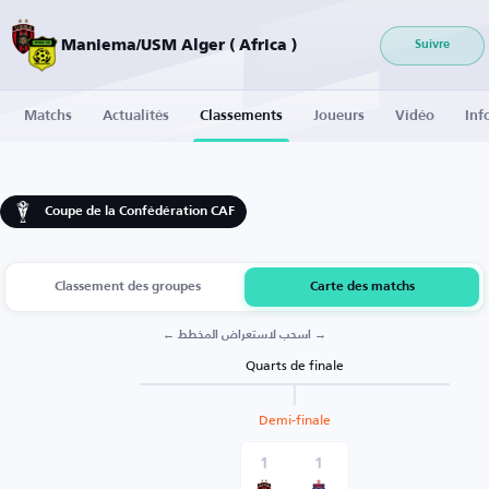
Maniema/USM Alger ( Africa )
Suivre
Matchs
Actualités
Classements
Joueurs
Vidéo
Inf
Coupe de la Confédération CAF
Classement des groupes
Carte des matchs
← اسحب لاستعراض المخطط →
Quarts de finale
Demi-finale
1
1