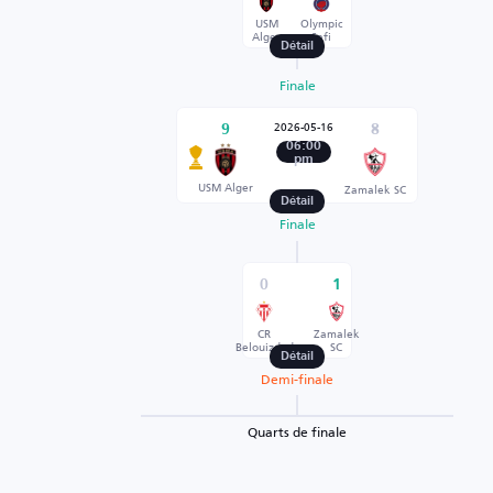
USM
Olympic
Alger
Safi
Détail
Finale
2026-05-16
9
8
06:00
pm
USM Alger
Zamalek SC
Détail
Finale
0
1
CR
Zamalek
Belouizdad
SC
Détail
Demi-finale
Quarts de finale