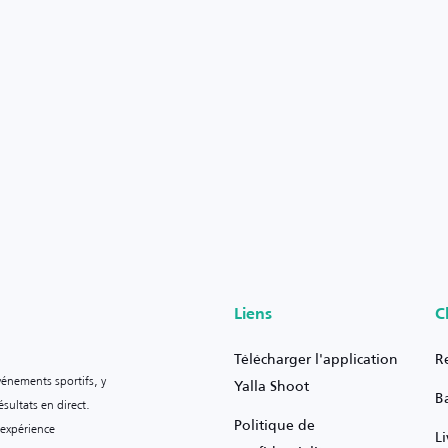
Liens
C
Télécharger l'application
R
vénements sportifs, y
Yalla Shoot
B
sultats en direct.
Politique de
 expérience
L