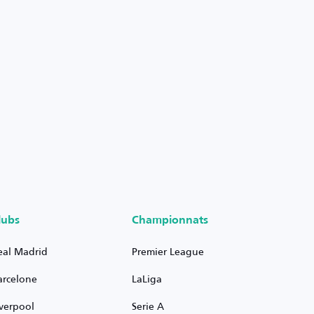
lubs
Championnats
eal Madrid
Premier League
arcelone
LaLiga
iverpool
Serie A