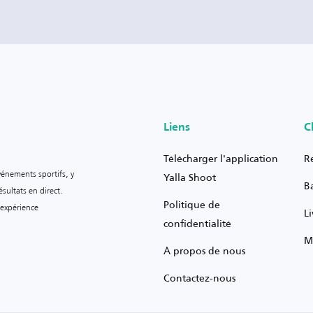
Liens
C
Télécharger l'application
R
vénements sportifs, y
Yalla Shoot
B
sultats en direct.
Politique de
 expérience
L
confidentialité
M
À propos de nous
Contactez-nous