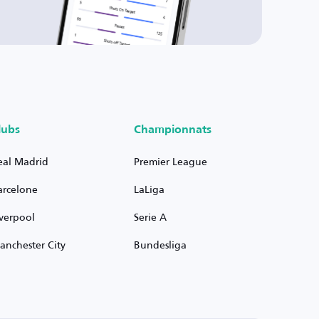
lubs
Championnats
eal Madrid
Premier League
arcelone
LaLiga
iverpool
Serie A
anchester City
Bundesliga