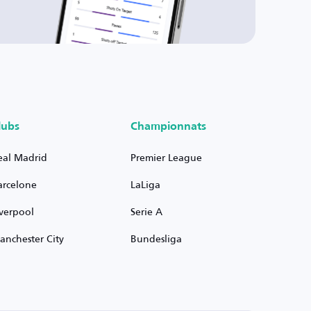
lubs
Championnats
eal Madrid
Premier League
arcelone
LaLiga
iverpool
Serie A
anchester City
Bundesliga