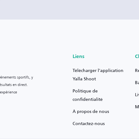
Liens
C
Télécharger l'application
R
vénements sportifs, y
Yalla Shoot
B
sultats en direct.
Politique de
 expérience
L
confidentialité
M
À propos de nous
Contactez-nous