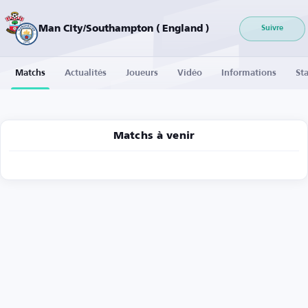
Man City/Southampton ( England )
Suivre
Matchs
Actualités
Joueurs
Vidéo
Informations
Sta
Matchs à venir