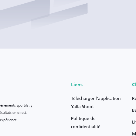
Liens
C
Télécharger l'application
R
vénements sportifs, y
Yalla Shoot
B
sultats en direct.
Politique de
 expérience
L
confidentialité
M