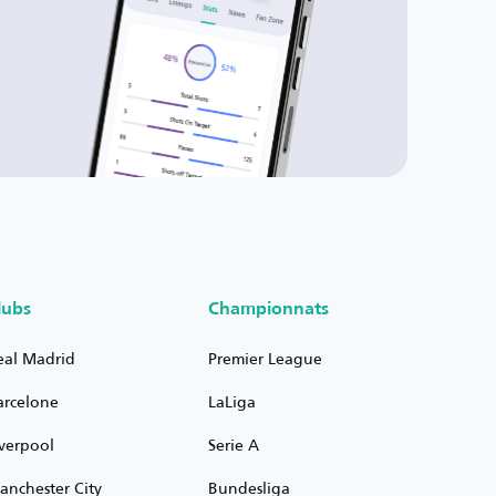
lubs
Championnats
eal Madrid
Premier League
arcelone
LaLiga
iverpool
Serie A
anchester City
Bundesliga