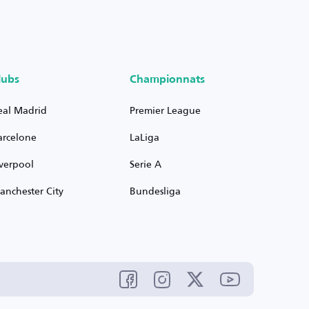
lubs
Championnats
eal Madrid
Premier League
arcelone
LaLiga
iverpool
Serie A
anchester City
Bundesliga