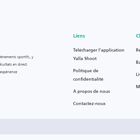
Liens
C
Télécharger l'application
R
vénements sportifs, y
Yalla Shoot
B
sultats en direct.
Politique de
 expérience
L
confidentialité
M
À propos de nous
Contactez-nous