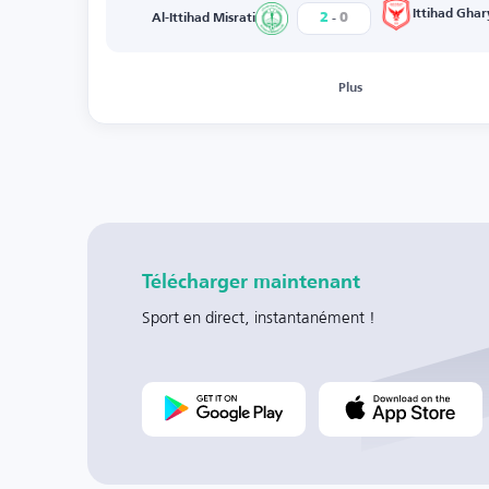
-
Ittihad Gha
2
0
Al-Ittihad Misrati
Plus
Télécharger maintenant
Sport en direct, instantanément !