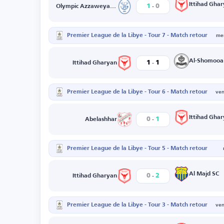
-
Ittihad Gha
1
0
Olympic Azzaweya SC
Premier League de la Libye - Tour 7 - Match retour
mer
-
Al-Shomooa
1
1
Ittihad Gharyan
Premier League de la Libye - Tour 6 - Match retour
ven
-
Ittihad Gha
0
1
Abelashhar
Premier League de la Libye - Tour 5 - Match retour
-
Al Majd SC
0
2
Ittihad Gharyan
Premier League de la Libye - Tour 3 - Match retour
ven