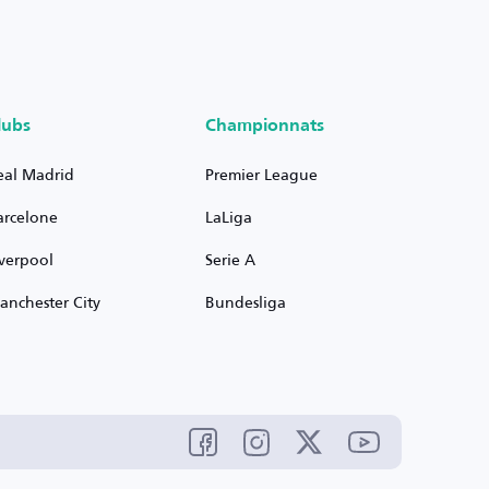
lubs
Championnats
eal Madrid
Premier League
arcelone
LaLiga
iverpool
Serie A
anchester City
Bundesliga