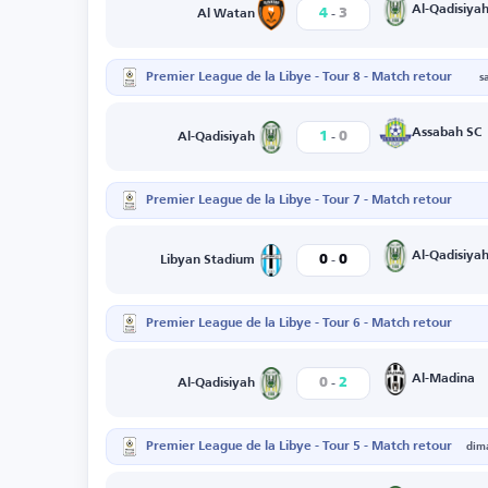
-
Al-Qadisiya
4
3
Al Watan
Premier League de la Libye - Tour 8 - Match retour
s
-
Assabah SC
1
0
Al-Qadisiyah
Premier League de la Libye - Tour 7 - Match retour
-
Al-Qadisiya
0
0
Libyan Stadium
Premier League de la Libye - Tour 6 - Match retour
-
Al-Madina
0
2
Al-Qadisiyah
Premier League de la Libye - Tour 5 - Match retour
dim