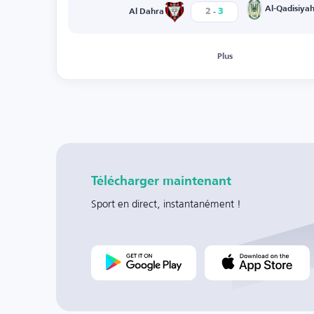
-
Al-Qadisiya
2
3
Al Dahra
Plus
Télécharger maintenant
Sport en direct, instantanément !