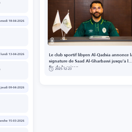
h
amedi 18-04-2026
lundi 13-04-2026
Le club sportif libyen Al-Qadsia annonce l
signature de Saad Al-Gharbawi jusqu'à la
fin de la saison
2025-12-23
h
jeudi 09-04-2026
anche 15-03-2026