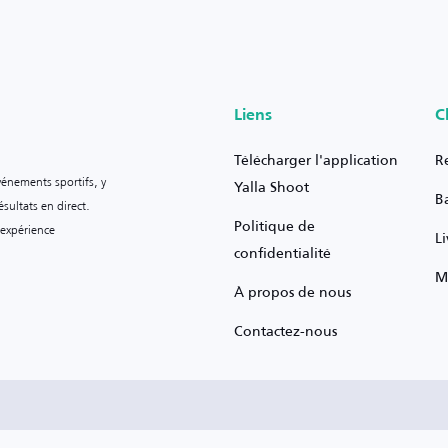
Liens
C
Télécharger l'application
R
vénements sportifs, y
Yalla Shoot
B
sultats en direct.
Politique de
 expérience
L
confidentialité
M
À propos de nous
Contactez-nous