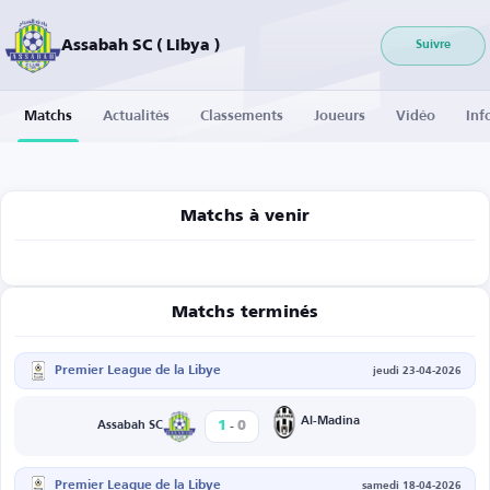
Assabah SC ( Libya )
Suivre
Matchs
Actualités
Classements
Joueurs
Vidéo
Inf
Matchs à venir
Matchs terminés
Premier League de la Libye
jeudi 23-04-2026
-
Al-Madina
1
0
Assabah SC
Premier League de la Libye
samedi 18-04-2026