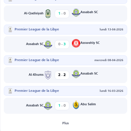
-
Assabah SC
1
0
Al-Qadisiyah
Premier League de la Libye
lundi 13-04-2026
-
Asswehly SC
0
3
Assabah SC
Premier League de la Libye
mercredi 08-04-2026
-
Assabah SC
2
2
Al-Khums
Premier League de la Libye
lundi 16-03-2026
-
Abu Salim
1
0
Assabah SC
Plus