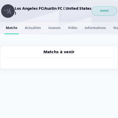
Los Angeles FC/Austin FC ( United States
Suivre
)
Matchs
Actualités
Joueurs
Vidéo
Informations
Sta
Matchs à venir