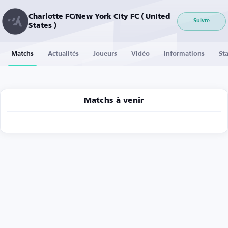
Charlotte FC/New York City FC ( United
Suivre
States )
Matchs
Actualités
Joueurs
Vidéo
Informations
Sta
Matchs à venir