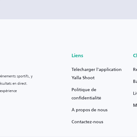
Liens
C
Télécharger l'application
R
vénements sportifs, y
Yalla Shoot
B
sultats en direct.
Politique de
 expérience
L
confidentialité
M
À propos de nous
Contactez-nous