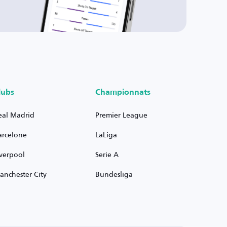
lubs
Championnats
eal Madrid
Premier League
arcelone
LaLiga
iverpool
Serie A
anchester City
Bundesliga