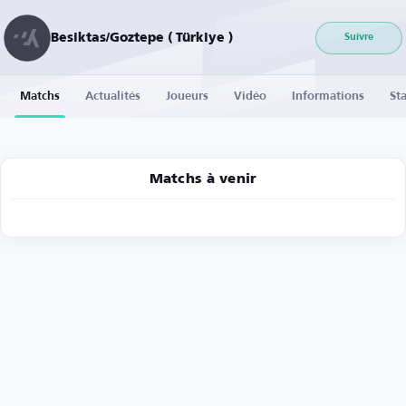
Besiktas/Goztepe ( Türkiye )
Suivre
Matchs
Actualités
Joueurs
Vidéo
Informations
Sta
Matchs à venir