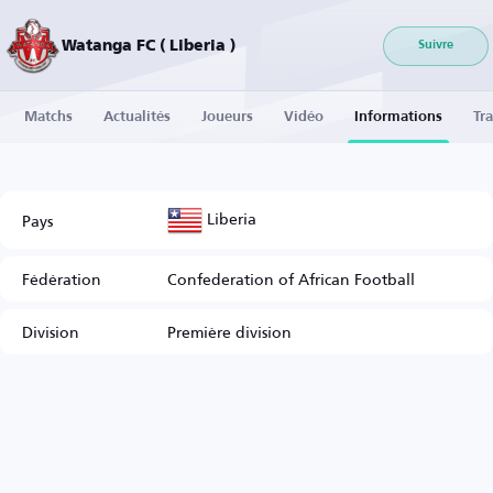
Watanga FC ( Liberia )
Suivre
Matchs
Actualités
Joueurs
Vidéo
Informations
Tra
Liberia
Pays
Fédération
Confederation of African Football
Division
Première division