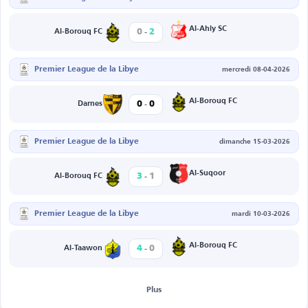
-
Al-Ahly SC
0
2
Al-Borouq FC
Premier League de la Libye
mercredi 08-04-2026
-
Al-Borouq FC
0
0
Darnes
Premier League de la Libye
dimanche 15-03-2026
-
Al-Suqoor
3
1
Al-Borouq FC
Premier League de la Libye
mardi 10-03-2026
-
Al-Borouq FC
4
0
Al-Taawon
Plus