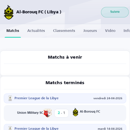
Al-Borouq FC ( Libya )
Suivre
Matchs
Actualités
Classements
Joueurs
Vidéo
Inf
Matchs à venir
Matchs terminés
Premier League de la Libye
vendredi 24-04-2026
-
Al-Borouq FC
2
1
Union Military SC
Premier League de la Libye
mardi 14-04-2026