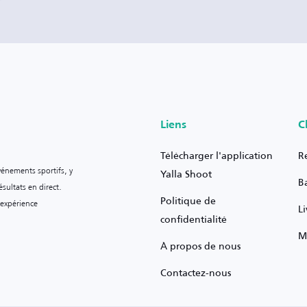
Liens
C
Télécharger l'application
R
vénements sportifs, y
Yalla Shoot
B
sultats en direct.
Politique de
 expérience
L
confidentialité
M
À propos de nous
Contactez-nous