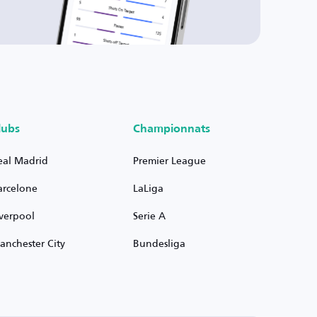
lubs
Championnats
eal Madrid
Premier League
arcelone
LaLiga
iverpool
Serie A
anchester City
Bundesliga