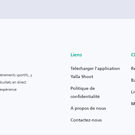
Liens
C
Télécharger l'application
R
vénements sportifs, y
Yalla Shoot
B
sultats en direct.
Politique de
 expérience
L
confidentialité
M
À propos de nous
Contactez-nous