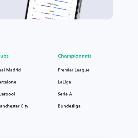
lubs
Championnats
eal Madrid
Premier League
arcelone
LaLiga
iverpool
Serie A
anchester City
Bundesliga